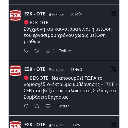
ΕΣΚ - ΟΤΕ
@esk_ote
·
30 Ιούν
ΕΣΚ-ΟΤΕ :
Σύγχρονη και καινοτόμα είναι η μείωση
του εργάσιμου χρόνου χωρίς μείωση
μισθών
Twitter
1
ΕΣΚ - ΟΤΕ
@esk_ote
·
13 Φεβ
ΕΣΚ-ΟΤΕ : Να αποσυρθεί ΤΩΡΑ το
νομοσχέδιο–έκτρωμα κυβέρνησης – ΓΣΕΕ –
ΣΕΒ που βάζει ταφόπλακα στις Συλλογικές
Συμβάσεις Εργασίας
Twitter
ΕΣΚ - ΟΤΕ
@esk_ote
·
31 Ιαν