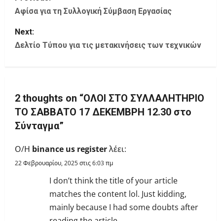
o
Αφίσα για τη Συλλογική Σύμβαση Εργασίας
s
Next:
Δελτίο Τύπου για τις μετακινήσεις των τεχνικών
t
n
a
2 thoughts on “
ΟΛΟΙ ΣΤΟ ΣΥΛΛΑΛΗΤΗΡΙΟ
ΤΟ ΣΑΒΒΑΤΟ 17 ΔΕΚΕΜΒΡΗ 12.30 στο
v
Σύνταγμα
”
i
Ο/Η
binance us register
λέει:
g
22 Φεβρουαρίου, 2025 στις 6:03 πμ
a
I don’t think the title of your article
matches the content lol. Just kidding,
t
mainly because I had some doubts after
reading the article.