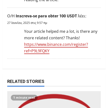
i
o
Ο/Η
Inscreva-se para obter 100 USDT
λέει:
n
27 Ιουνίου, 2025 στις 9:57 πμ
Your article helped me a lot, is there any
more related content? Thanks!
https://www.binance.com/register?
ref=P9L9FQKY
RELATED STORIES
1 minute read