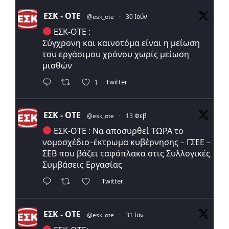
ΕΣΚ - ΟΤΕ
@esk_ote
·
30 Ιούν
ΕΣΚ-ΟΤΕ :
Σύγχρονη και καινοτόμα είναι η μείωση
του εργάσιμου χρόνου χωρίς μείωση
μισθών
Twitter
1
ΕΣΚ - ΟΤΕ
@esk_ote
·
13 Φεβ
ΕΣΚ-ΟΤΕ : Να αποσυρθεί ΤΩΡΑ το
νομοσχέδιο–έκτρωμα κυβέρνησης – ΓΣΕΕ –
ΣΕΒ που βάζει ταφόπλακα στις Συλλογικές
Συμβάσεις Εργασίας
Twitter
ΕΣΚ - ΟΤΕ
@esk_ote
·
31 Ιαν