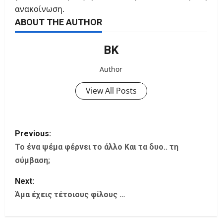
ανακοίνωση.
ABOUT THE AUTHOR
ΒΚ
Author
View All Posts
P
Previous:
o
Το ένα ψέμα φέρνει το άλλο Και τα δυο.. τη
σύμβαση;
s
Next:
t
Άμα έχεις τέτοιους φίλους …
n