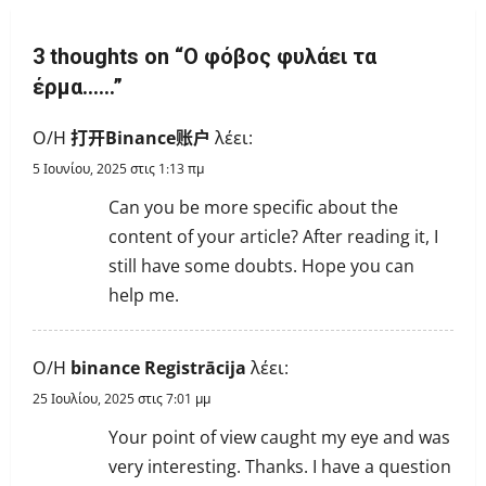
a
3 thoughts on “
Ο φόβος φυλάει τα
v
έρμα……
”
i
Ο/Η
打开Binance账户
λέει:
g
5 Ιουνίου, 2025 στις 1:13 πμ
a
Can you be more specific about the
content of your article? After reading it, I
t
still have some doubts. Hope you can
i
help me.
o
Ο/Η
binance Registrācija
λέει:
n
25 Ιουλίου, 2025 στις 7:01 μμ
Your point of view caught my eye and was
very interesting. Thanks. I have a question