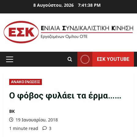
Skip
8 Αυγούστου, 2026
7:41:39 PM
to
content
ΕΣΚ YOUTUBE
Primary
Menu
ΑΝΑΚΟΙΝΩΣΕΙΣ
Ο φόβος φυλάει τα έρμα……
ΒΚ
19 Ιανουαρίου, 2018
1 minute read
3