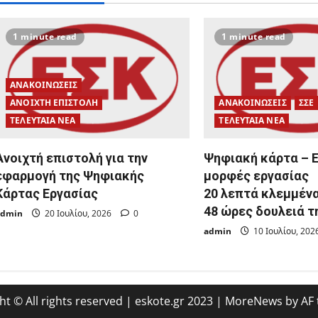
1 minute read
1 minute read
ΑΝΑΚΟΙΝΩΣΕΙΣ
ΑΝΟΙΧΤΗ ΕΠΙΣΤΟΛΗ
ΑΝΑΚΟΙΝΩΣΕΙΣ
ΣΣΕ
ΤΕΛΕΥΤΑΙΑ ΝΕΑ
ΤΕΛΕΥΤΑΙΑ ΝΕΑ
Ανοιχτή επιστολή για την
Ψηφιακή κάρτα – 
εφαρμογή της Ψηφιακής
μορφές εργασίας
Κάρτας Εργασίας
20 λεπτά κλεμμένα
48 ώρες δουλειά 
admin
20 Ιουλίου, 2026
0
admin
10 Ιουλίου, 20
ht © All rights reserved | eskote.gr 2023
|
MoreNews
by AF