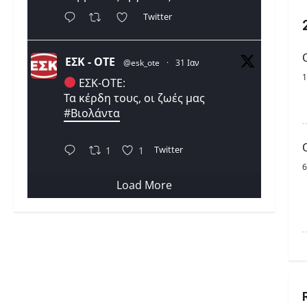
Twitter
ΕΣΚ - ΟΤΕ
@esk_ote
·
31 Ιαν
1
ΕΣΚ-ΟΤΕ:
Τα κέρδη τους, οι ζωές μας
#Βιολάντα
Twitter
1
1
6
Load More