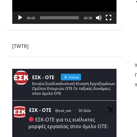
00:00
00:38
[TWTR]
ΕΣΚ - ΟΤΕ
Follow
Ενιαία Συνδικαλιστική Κίνηση Εργαζομένων
Ομίλου Εταιριών ΟΤΕ Οι ταξικές δυνάμεις
στον όμιλο ΟΤΕ
ΕΣΚ - ΟΤΕ
@esk_ote
·
30 Ιούν
ΕΣΚ-ΟΤΕ για τις ευέλικτες
μορφές εργασίας στον όμιλο ΟΤΕ: