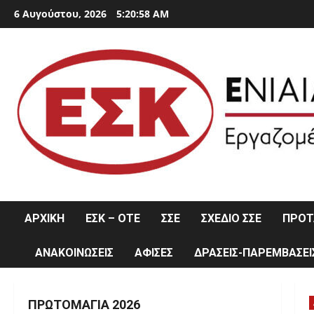
Skip
6 Αυγούστου, 2026
5:20:58 AM
to
content
ΑΡΧΙΚΗ
ΕΣΚ – ΟΤΕ
ΣΣΕ
ΣΧΕΔΙΟ ΣΣΕ
ΠΡΟΤΑ
ΑΝΑΚΟΙΝΩΣΕΙΣ
ΑΦΙΣΕΣ
ΔΡΑΣΕΙΣ-ΠΑΡΕΜΒΑΣΕΙ
ΠΡΩΤΟΜΑΓΙΆ 2026