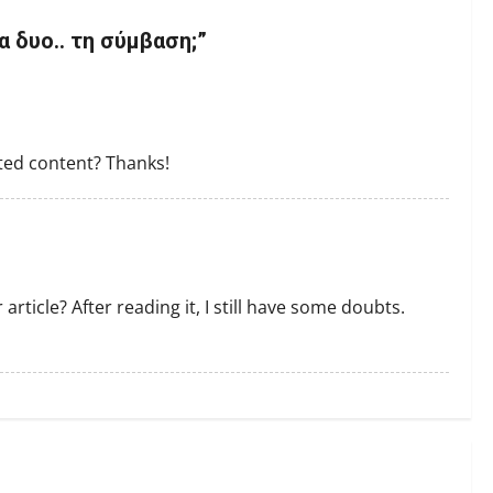
α δυο.. τη σύμβαση;
”
ated content? Thanks!
rticle? After reading it, I still have some doubts.