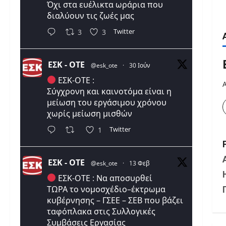
Όχι στα ευέλικτα ωράρια που
διαλύουν τις ζωές μας
Twitter
3
3
ΕΣΚ - ΟΤΕ
@esk_ote
·
30 Ιούν
ΕΣΚ-ΟΤΕ :
Σύγχρονη και καινοτόμα είναι η
μείωση του εργάσιμου χρόνου
χωρίς μείωση μισθών
Twitter
1
ΕΣΚ - ΟΤΕ
@esk_ote
·
13 Φεβ
ΕΣΚ-ΟΤΕ : Να αποσυρθεί
ΤΩΡΑ το νομοσχέδιο–έκτρωμα
κυβέρνησης – ΓΣΕΕ – ΣΕΒ που βάζει
ταφόπλακα στις Συλλογικές
Συμβάσεις Εργασίας