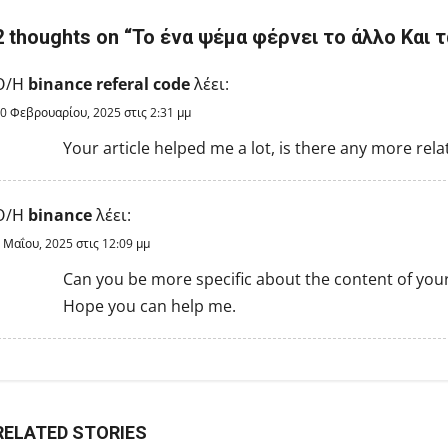
n
2 thoughts on “
Το ένα ψέμα φέρνει το άλλο Και τ
a
Ο/Η
binance referal code
λέει:
v
0 Φεβρουαρίου, 2025 στις 2:31 μμ
i
Your article helped me a lot, is there any more rel
g
a
Ο/Η
binance
λέει:
 Μαΐου, 2025 στις 12:09 μμ
t
Can you be more specific about the content of your a
i
Hope you can help me.
o
n
RELATED STORIES