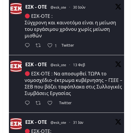
ΕΣΚ - ΟΤΕ
@esk_ote
·
30 Ιούν
ΕΣΚ-ΟΤΕ :
Σύγχρονη και καινοτόμα είναι η μείωση
του εργάσιμου χρόνου χωρίς μείωση
μισθών
Twitter
1
ΕΣΚ - ΟΤΕ
@esk_ote
·
13 Φεβ
ΕΣΚ-ΟΤΕ : Να αποσυρθεί ΤΩΡΑ το
νομοσχέδιο–έκτρωμα κυβέρνησης – ΓΣΕΕ –
ΣΕΒ που βάζει ταφόπλακα στις Συλλογικές
Συμβάσεις Εργασίας
Twitter
ΕΣΚ - ΟΤΕ
@esk_ote
·
31 Ιαν
ΕΣΚ-ΟΤΕ: