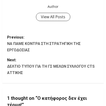
Author
View All Posts
P
Previous:
o
ΝΑ ΠΑΜΕ ΚΟΝΤΡΑ ΣΤΗ ΣΤΡΑΤΗΓΙΚΗ ΤΗΣ
ΕΡΓΟΔΟΣΙΑΣ
s
Next:
t
ΔΕΛΤΙΟ ΤΥΠΟΥ ΓΙΑ ΤΗ ΓΣ ΜΕΛΩΝ ΣΥΛΛΟΓΟΥ CTS
ΑΤΤΙΚΗΣ
n
a
v
1 thought on “
Ο κατήφορος δεν έχει
i
τέρμα!
”