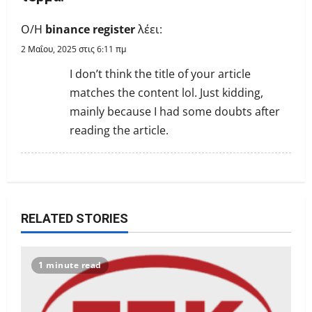
g
Ο/Η
binance register
λέει:
a
2 Μαΐου, 2025 στις 6:11 πμ
I don’t think the title of your article
t
matches the content lol. Just kidding,
i
mainly because I had some doubts after
reading the article.
o
n
RELATED STORIES
1 minute read