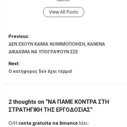
View All Posts
P
Previous:
o
ΔΕΝ ΕΧΟΥΝ ΚΑΜΙΑ ΝΟΜΙΜΟΠΟΙΗΣΗ, ΚΑΝΕΝΑ
ΔΙΚΑΙΩΜΑ ΝΑ ΥΠΟΓΡΑΨΟΥΝ ΣΣΕ
s
Next:
t
Ο κατήφορος δεν έχει τέρμα!
n
a
2 thoughts on “
ΝΑ ΠΑΜΕ ΚΟΝΤΡΑ ΣΤΗ
v
ΣΤΡΑΤΗΓΙΚΗ ΤΗΣ ΕΡΓΟΔΟΣΙΑΣ
”
i
Ο/Η
conta gratuita na binance
λέει: