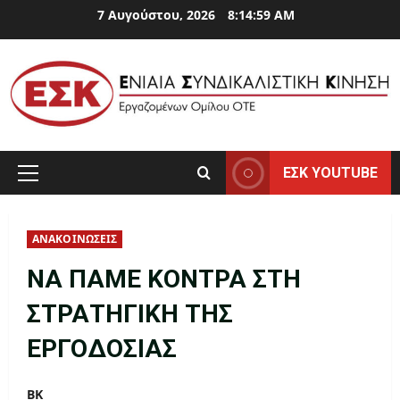
Skip
7 Αυγούστου, 2026
8:14:59 AM
to
content
ΕΣΚ YOUTUBE
Primary
Menu
ΑΝΑΚΟΙΝΩΣΕΙΣ
ΝΑ ΠΑΜΕ ΚΟΝΤΡΑ ΣΤΗ
ΣΤΡΑΤΗΓΙΚΗ ΤΗΣ
ΕΡΓΟΔΟΣΙΑΣ
ΒΚ