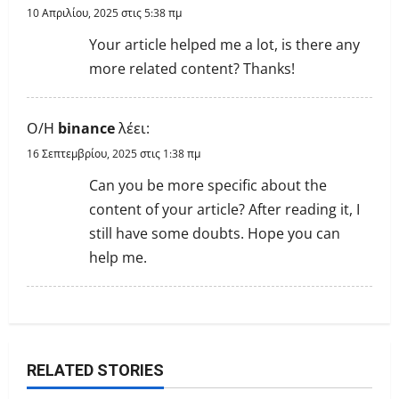
g
10 Απριλίου, 2025 στις 5:38 πμ
a
Your article helped me a lot, is there any
more related content? Thanks!
t
i
Ο/Η
binance
λέει:
o
16 Σεπτεμβρίου, 2025 στις 1:38 πμ
Can you be more specific about the
n
content of your article? After reading it, I
still have some doubts. Hope you can
help me.
RELATED STORIES