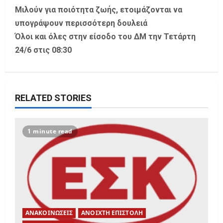
t
Μιλούν για ποιότητα ζωής, ετοιμάζονται να
υπογράψουν περισσότερη δουλειά
n
Όλοι και όλες στην είσοδο του ΔΜ την Τετάρτη
a
24/6 στις 08:30
v
i
RELATED STORIES
g
a
1 minute read
t
i
o
n
ΑΝΑΚΟΙΝΩΣΕΙΣ
ΑΝΟΙΧΤΗ ΕΠΙΣΤΟΛΗ