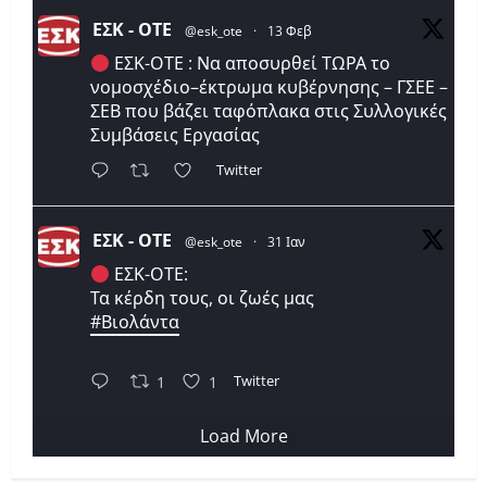
ΕΣΚ - ΟΤΕ
@esk_ote
·
13 Φεβ
ΕΣΚ-ΟΤΕ : Να αποσυρθεί ΤΩΡΑ το
νομοσχέδιο–έκτρωμα κυβέρνησης – ΓΣΕΕ –
ΣΕΒ που βάζει ταφόπλακα στις Συλλογικές
Συμβάσεις Εργασίας
Twitter
ΕΣΚ - ΟΤΕ
@esk_ote
·
31 Ιαν
ΕΣΚ-ΟΤΕ:
Τα κέρδη τους, οι ζωές μας
#Βιολάντα
Twitter
1
1
Load More