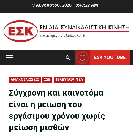
Skip
9 Αυγούστου, 2026
9:47:28 AM
to
content
ΕΣΚ YOUTUBE
Primary
Menu
ΑΝΑΚΟΙΝΩΣΕΙΣ
ΣΣΕ
ΤΕΛΕΥΤΑΙΑ ΝΕΑ
Σύγχρονη και καινοτόμα
είναι η μείωση του
εργάσιμου χρόνου χωρίς
μείωση μισθών