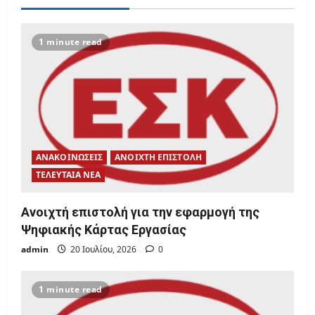
i
g
1 minute read
a
t
i
o
ΑΝΑΚΟΙΝΩΣΕΙΣ
ΑΝΟΙΧΤΗ ΕΠΙΣΤΟΛΗ
n
ΤΕΛΕΥΤΑΙΑ ΝΕΑ
Ανοιχτή επιστολή για την εφαρμογή της
Ψηφιακής Κάρτας Εργασίας
admin
20 Ιουλίου, 2026
0
1 minute read