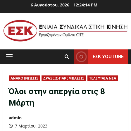
Skip
6 Αυγούστου, 2026
12:24:15 PM
to
content
ΕΣΚ YOUTUBE
Primary
Menu
ΑΝΑΚΟΙΝΩΣΕΙΣ
ΔΡΑΣΕΙΣ-ΠΑΡΕΜΒΑΣΕΙΣ
ΤΕΛΕΥΤΑΙΑ ΝΕΑ
Όλοι στην απεργία στις 8
Μάρτη
admin
7 Μαρτίου, 2023