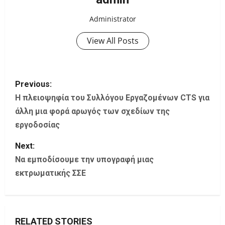
Administrator
View All Posts
P
Previous:
o
Η πλειοψηφία του Συλλόγου Εργαζομένων CTS για
άλλη μια φορά αρωγός των σχεδίων της
s
εργοδοσίας
t
Next:
Να εμποδίσουμε την υπογραφή μιας
n
εκτρωματικής ΣΣΕ
a
v
RELATED STORIES