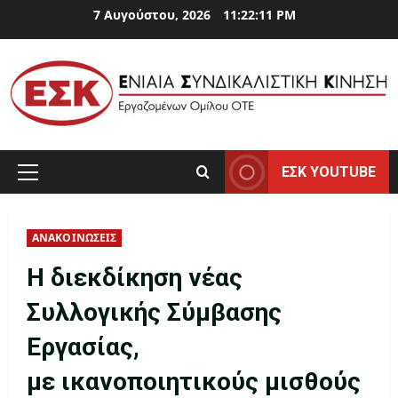
Skip
7 Αυγούστου, 2026
11:22:12 PM
to
content
ΕΣΚ YOUTUBE
Primary
Menu
ΑΝΑΚΟΙΝΩΣΕΙΣ
Η διεκδίκηση νέας
Συλλογικής Σύμβασης
Εργασίας,
με ικανοποιητικούς μισθούς