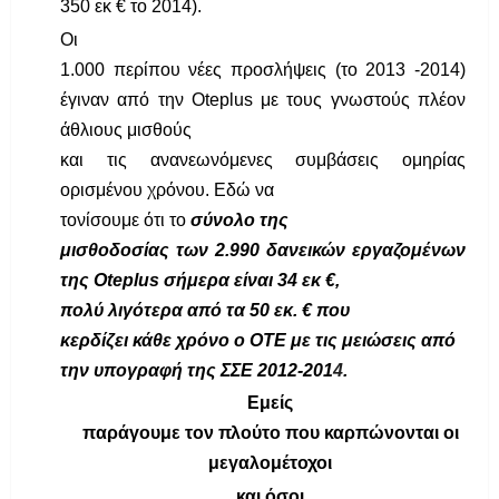
350 εκ € το 2014).
Οι
1.000 περίπου νέες προσλήψεις (το 2013 -2014)
έγιναν από την Ο
teplus
με τους γνωστούς πλέον
άθλιους μισθούς
και τις ανανεωνόμενες συμβάσεις
ομηρίας
ορισμένου χρόνου. Εδώ να
τονίσουμε ότι το
σύνολο της
μισθοδοσίας των 2.990 δανεικών εργαζομένων
της Οteplus σήμερα είναι 34 εκ €,
πολύ λιγότερα από τα 50 εκ. € που
κερδίζει κάθε χρόνο ο ΟΤΕ με τις μειώσεις από
την υπογραφή της ΣΣΕ 2012-201
4
.
Εμείς
παράγουμε τον πλούτο που καρπώνονται οι
μεγαλομέτοχοι
και όσοι