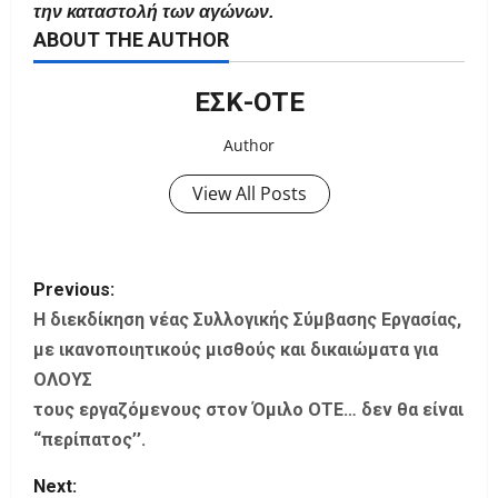
την καταστολή των αγώνων.
ABOUT THE AUTHOR
ΕΣΚ-ΟΤΕ
Author
View All Posts
P
Previous:
o
Η διεκδίκηση νέας Συλλογικής Σύμβασης Εργασίας,
με ικανοποιητικούς μισθούς και δικαιώματα για
s
OΛΟΥΣ
τους εργαζόμενους στον Όμιλο ΟΤΕ… δεν θα είναι
t
“περίπατος’’.
n
Next: