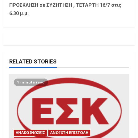
a
ΠΡΟΣΚΛΗΣΗ σε ΣΥΖΗΤΗΣΗ , TETAΡΤΗ 16/7 στις
6.30 μ.μ.
v
i
g
a
RELATED STORIES
t
i
1 minute read
o
n
ΑΝΑΚΟΙΝΩΣΕΙΣ
ΑΝΟΙΧΤΗ ΕΠΙΣΤΟΛΗ