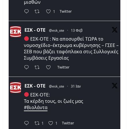
μισθών
Twitter
1
ΕΣΚ - ΟΤΕ
@esk_ote
·
13 Φεβ
ΕΣΚ-ΟΤΕ : Να αποσυρθεί ΤΩΡΑ το
νομοσχέδιο–έκτρωμα κυβέρνησης – ΓΣΕΕ –
ΣΕΒ που βάζει ταφόπλακα στις Συλλογικές
Συμβάσεις Εργασίας
Twitter
ΕΣΚ - ΟΤΕ
@esk_ote
·
31 Ιαν
ΕΣΚ-ΟΤΕ:
Τα κέρδη τους, οι ζωές μας
#Βιολάντα
Twitter
1
1