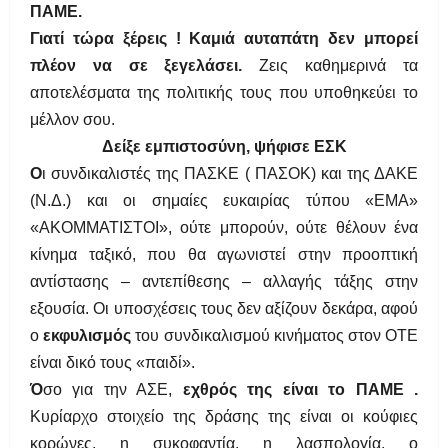
ΠΑΜΕ.
Γιατί τώρα ξέρεις ! Καμιά αυταπάτη δεν μπορεί
π
λέον να σε ξεγελάσει.
Ζεις καθημερινά τα
αποτελέσματα της πολιτικής τους που υποθηκεύει το
μέλλον σου.
Δείξε εμπιστοσ
ύνη, ψήφισε ΕΣΚ
Ο
ι συνδικαλιστές της ΠΑΣΚΕ ( ΠΑΣΟΚ) και της ΔΑΚΕ
(Ν.Δ.) και οι σημαίες ευκαιρίας τύπου «ΕΜΑ»
«ΑΚΟΜΜΑΤΙΣΤΟΙ», ούτε μπορούν, ούτε θέλουν ένα
κίνημα ταξικό, που θα αγωνιστεί στην προοπτική
αντίστασης – αντεπίθεσης – αλλαγής τά
ξης στην
εξουσία. Οι υποσχέσεις τους δεν αξίζουν δεκάρα, αφού
ο
εκφυλισμός
του συνδικαλισμού κινήματος στον ΟΤΕ
είναι δικό τους «παιδί».
Ό
σο για την ΑΣΕ,
εχθρός της είναι το ΠΑΜΕ .
Κυρίαρχο στοιχείο της δράσης της είναι οι κούφιες
κορώνες, η συκοφαντία, η λασπολογία, ο