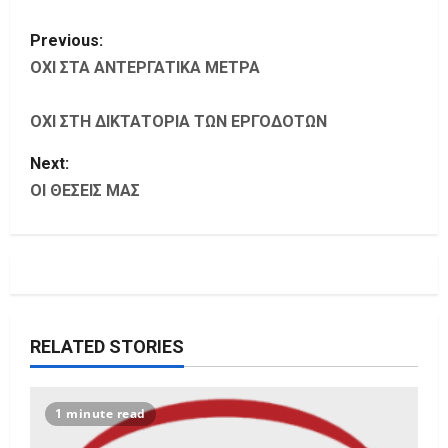
P
Previous:
o
ΟΧΙ ΣΤΑ ΑΝΤΕΡΓΑΤΙΚΑ ΜΕΤΡΑ
s
ΟΧΙ ΣΤΗ ΔΙΚΤΑΤΟΡΙΑ ΤΩΝ ΕΡΓΟΔΟΤΩΝ
t
Next:
ΟΙ ΘΕΣΕΙΣ ΜΑΣ
n
a
v
i
RELATED STORIES
g
a
1 minute read