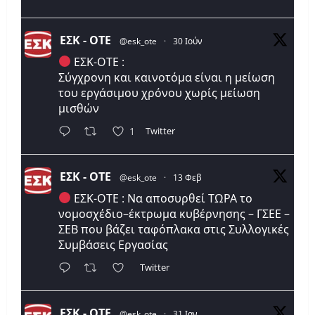
ΕΣΚ - ΟΤΕ
@esk_ote
·
30 Ιούν
ΕΣΚ-ΟΤΕ :
Σύγχρονη και καινοτόμα είναι η μείωση
του εργάσιμου χρόνου χωρίς μείωση
μισθών
Twitter
1
ΕΣΚ - ΟΤΕ
@esk_ote
·
13 Φεβ
ΕΣΚ-ΟΤΕ : Να αποσυρθεί ΤΩΡΑ το
νομοσχέδιο–έκτρωμα κυβέρνησης – ΓΣΕΕ –
ΣΕΒ που βάζει ταφόπλακα στις Συλλογικές
Συμβάσεις Εργασίας
Twitter
ΕΣΚ - ΟΤΕ
@esk_ote
·
31 Ιαν