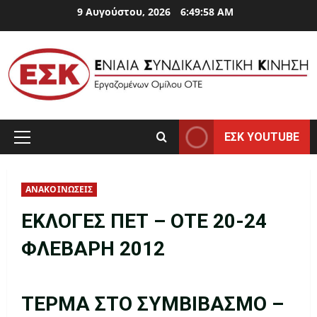
Skip
9 Αυγούστου, 2026
6:49:59 AM
to
content
ΕΣΚ YOUTUBE
Primary
Menu
ΑΝΑΚΟΙΝΩΣΕΙΣ
EKΛΟΓΕΣ ΠΕΤ – ΟΤΕ 20-24
ΦΛΕΒΑΡΗ 2012
ΤΕΡΜΑ ΣΤΟ ΣΥΜΒΙΒΑΣΜΟ –