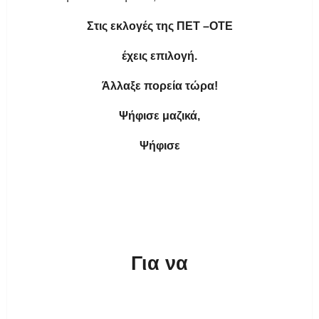
Στις εκλογές τη
ς ΠΕΤ –ΟΤΕ
έχ
εις επιλ
ογή.
Άλλαξε πορε
ία τώρ
α!
Ψήφισε
μαζικ
ά,
Ψήφι
σε
Για να