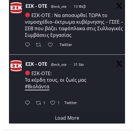
ΕΣΚ - ΟΤΕ
@esk_ote
·
13 Φεβ
ΕΣΚ-ΟΤΕ : Να αποσυρθεί ΤΩΡΑ το
νομοσχέδιο–έκτρωμα κυβέρνησης – ΓΣΕΕ –
ΣΕΒ που βάζει ταφόπλακα στις Συλλογικές
Συμβάσεις Εργασίας
Twitter
ΕΣΚ - ΟΤΕ
@esk_ote
·
31 Ιαν
ΕΣΚ-ΟΤΕ:
Τα κέρδη τους, οι ζωές μας
#Βιολάντα
Twitter
1
1
Load More