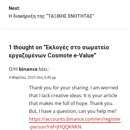
s
Next:
t
Η διακήρυξη της “ΤΑΞΙΚΗΣ ΕΝΟΤΗΤΑΣ”
n
a
1 thought on “
Εκλογές στο σωματείο
v
εργαζομένων Cosmote e-Value
”
i
Ο/Η
binance
λέει:
g
4 Μαρτίου, 2025 στις 6:40 μμ
a
Thank you for your sharing. I am worried
that I lack creative ideas. It is your article
t
that makes me full of hope. Thank you.
i
But, I have a question, can you help me?
https://accounts.binance.com/en/register
o
-person?ref=JHQQKNKN