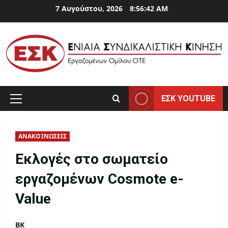
Skip
7 Αυγούστου, 2026
8:56:42 AM
to
content
ΕΣΚ YOUTUBE
Primary
Menu
ΑΝΑΚΟΙΝΩΣΕΙΣ
Εκλογές στο σωματείο
εργαζομένων Cosmote e-
Value
ΒΚ