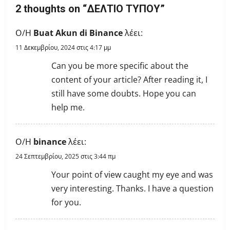
v
2 thoughts on “
ΔΕΛΤΙΟ ΤΥΠΟΥ
”
i
Ο/Η
Buat Akun di Binance
λέει:
g
11 Δεκεμβρίου, 2024 στις 4:17 μμ
a
Can you be more specific about the
content of your article? After reading it, I
t
still have some doubts. Hope you can
i
help me.
o
Ο/Η
binance
λέει:
n
24 Σεπτεμβρίου, 2025 στις 3:44 πμ
Your point of view caught my eye and was
very interesting. Thanks. I have a question
for you.