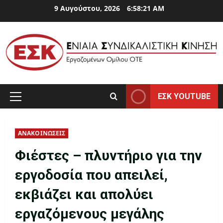
Skip
9 Αυγούστου, 2026
6:58:22 AM
to
content
ΕΣΚ YOUTUBE
Primary
Menu
ΑΝΑΚΟΙΝΩΣΕΙΣ
Φιέστες – πλυντήριο για την
εργοδοσία που απειλεί,
εκβιάζει και απολύει
εργαζόμενους μεγάλης