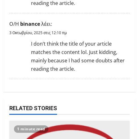
reading the article.
n
Ο/Η
binance
λέει:
3 Οκτωβρίου, 2025 στις 12:10 πμ
I don’t think the title of your article
matches the content lol. Just kidding,
mainly because I had some doubts after
reading the article.
RELATED STORIES
1 minute read