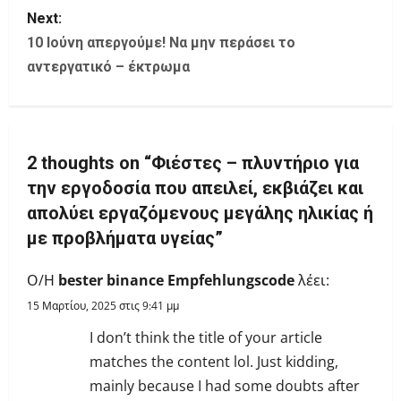
s
Next:
10 Ιούνη απεργούμε! Να μην περάσει το
t
αντεργατικό – έκτρωμα
n
a
2 thoughts on “
Φιέστες – πλυντήριο για
v
την εργοδοσία που απειλεί, εκβιάζει και
i
απολύει εργαζόμενους μεγάλης ηλικίας ή
με προβλήματα υγείας
”
g
Ο/Η
bester binance Empfehlungscode
λέει:
a
15 Μαρτίου, 2025 στις 9:41 μμ
t
I don’t think the title of your article
i
matches the content lol. Just kidding,
mainly because I had some doubts after
o