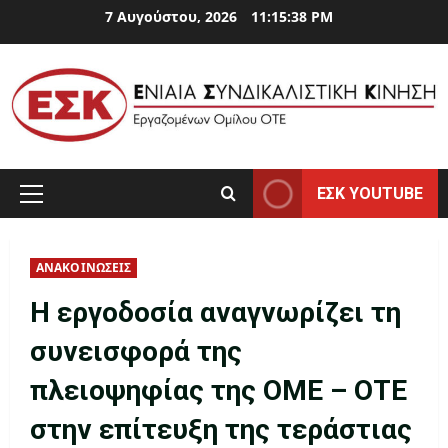
Skip
7 Αυγούστου, 2026
11:15:39 PM
to
content
ΕΣΚ YOUTUBE
Primary
Menu
ΑΝΑΚΟΙΝΩΣΕΙΣ
Η εργοδοσία αναγνωρίζει τη
συνεισφορά της
πλειοψηφίας της ΟΜΕ – ΟΤΕ
στην επίτευξη της τεράστιας