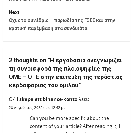
o
s
Next:
Όχι στο συνέδριο – παρωδία της ΓΣΕΕ και στην
t
κρατική παρέμβαση στα συνδικάτα
n
a
2 thoughts on “
Η εργοδοσία αναγνωρίζει
v
τη συνεισφορά της πλειοψηφίας της
i
ΟΜΕ – ΟΤΕ στην επίτευξη της τεράστιας
κερδοφορίας του ομίλου
”
g
Ο/Η
skapa ett binance-konto
λέει:
a
28 Αυγούστου, 2025 στις 12:42 μμ
t
Can you be more specific about the
i
content of your article? After reading it, I