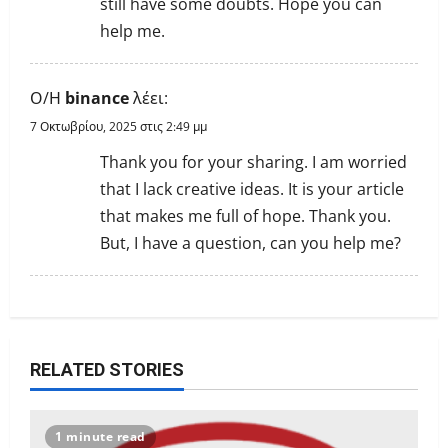
still have some doubts. Hope you can
o
help me.
n
Ο/Η
binance
λέει:
7 Οκτωβρίου, 2025 στις 2:49 μμ
Thank you for your sharing. I am worried
that I lack creative ideas. It is your article
that makes me full of hope. Thank you.
But, I have a question, can you help me?
RELATED STORIES
1 minute read