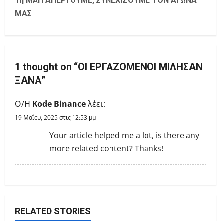
1η ΜΑΗ ΑΠΕΡΓΟΥΜΕ, ΣΥΝΕΧΙΖΟΥΜΕ ΤΟΝ ΑΓΩΝΑ
ΜΑΣ
n
a
v
1 thought on “
ΟΙ ΕΡΓΑΖΟΜΕΝΟΙ ΜΙΛΗΣΑΝ
i
ΞΑΝΑ
”
g
Ο/Η
Kode Binance
λέει:
a
19 Μαΐου, 2025 στις 12:53 μμ
Your article helped me a lot, is there any
t
more related content? Thanks!
i
o
n
RELATED STORIES