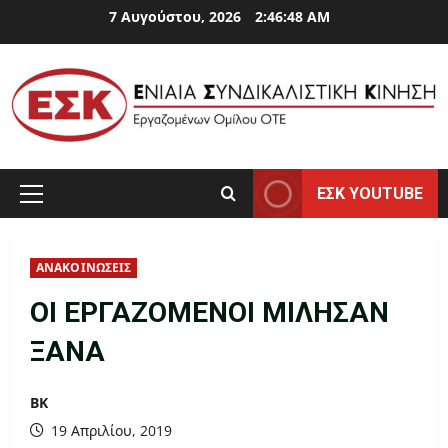
Skip
7 Αυγούστου, 2026
2:46:49 AM
to
content
ΕΣΚ YOUTUBE
Primary
Menu
ΑΝΑΚΟΙΝΩΣΕΙΣ
ΟΙ ΕΡΓΑΖΟΜΕΝΟΙ ΜΙΛΗΣΑΝ
ΞΑΝΑ
ΒΚ
19 Απριλίου, 2019