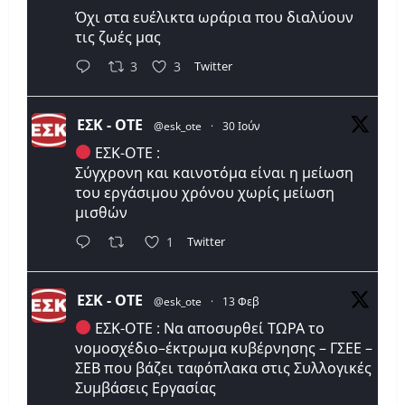
Όχι στα ευέλικτα ωράρια που διαλύουν
τις ζωές μας
Twitter
3
3
ΕΣΚ - ΟΤΕ
@esk_ote
·
30 Ιούν
ΕΣΚ-ΟΤΕ :
Σύγχρονη και καινοτόμα είναι η μείωση
του εργάσιμου χρόνου χωρίς μείωση
μισθών
Twitter
1
ΕΣΚ - ΟΤΕ
@esk_ote
·
13 Φεβ
ΕΣΚ-ΟΤΕ : Να αποσυρθεί ΤΩΡΑ το
νομοσχέδιο–έκτρωμα κυβέρνησης – ΓΣΕΕ –
ΣΕΒ που βάζει ταφόπλακα στις Συλλογικές
Συμβάσεις Εργασίας