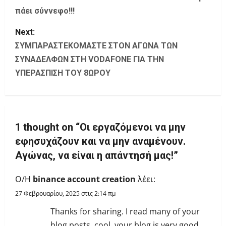
o
πάει σύννεφο!!!
s
Next:
t
ΣΥΜΠΑΡΑΣΤΕΚΟΜΑΣΤΕ ΣΤΟΝ ΑΓΩΝΑ ΤΩΝ
ΣΥΝΑΔΕΛΦΩΝ ΣΤΗ VODAFONE ΓΙΑ ΤΗΝ
n
ΥΠΕΡΑΣΠΙΣΗ ΤΟΥ 8ΩΡΟΥ
a
v
i
1 thought on “
Οι εργαζόμενοι να μην
εφησυχάζουν και να μην αναμένουν.
g
Αγώνας, να είναι η απάντησή μας!
”
a
Ο/Η
binance account creation
λέει:
t
27 Φεβρουαρίου, 2025 στις 2:14 πμ
i
Thanks for sharing. I read many of your
blog posts, cool, your blog is very good.