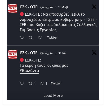
ΕΣΚ - ΟΤΕ
@esk_ote
·
13 Φεβ
ΕΣΚ-ΟΤΕ : Να αποσυρθεί ΤΩΡΑ το
νομοσχέδιο–έκτρωμα κυβέρνησης – ΓΣΕΕ –
ΣΕΒ που βάζει ταφόπλακα στις Συλλογικές
Συμβάσεις Εργασίας
Twitter
ΕΣΚ - ΟΤΕ
@esk_ote
·
31 Ιαν
ΕΣΚ-ΟΤΕ:
Τα κέρδη τους, οι ζωές μας
#Βιολάντα
Twitter
1
1
Load More