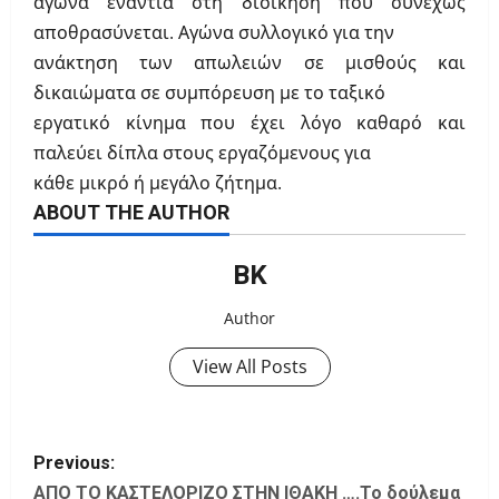
αγώνα ενάντια στη διοίκηση που συνεχώς
αποθρασύνεται. Αγώνα συλλογικό για την
ανάκτηση των απωλειών σε μισθούς και
δικαιώματα σε συμπόρευση με το ταξικό
εργατικό κίνημα που έχει λόγο καθαρό και
παλεύει δίπλα στους εργαζόμενους για
κάθε μικρό ή μεγάλο ζήτημα.
ABOUT THE AUTHOR
ΒΚ
Author
View All Posts
P
Previous:
ΑΠΟ ΤΟ ΚΑΣΤΕΛΟΡΙΖΟ ΣΤΗΝ ΙΘΑΚΗ ….Το δούλεμα