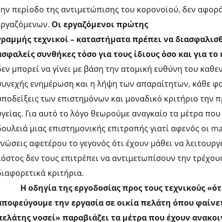
την περίοδο της αντιμετώπισης του κορονοϊού, δεν αφορ
εργαζόμενων.
Οι εργαζόμενοι πρώτης
γραμμής τεχνικοί – καταστήματα πρέπει να διασφαλισθ
ασφαλείς συνθήκες τόσο για τους ίδιους όσο και για το
δεν μπορεί να γίνει με βάση την ατομική ευθύνη του καθεν
συνεχής ενημέρωση και η λήψη των απαραίτητων, κάθε φο
υποδείξεις των επιστημόνων και μοναδικό κριτήριο την 
υγείας. Για αυτό το λόγο θεωρούμε αναγκαίο τα μέτρα που
δουλειά μιας επιστημονικής επιτροπής γιατί αφενός οι
ma
γνώσεις αφετέρου το γεγονός ότι έχουν μάθει να λειτουργ
κόστος δεν τους επιτρέπει να αντιμετωπίσουν την τρέχο
διαφορετικά κριτήρια.
Η οδηγία της εργοδοσίας προς τους τεχνικούς «ότ
αποφεύγουμε την εργασία σε οικία πελάτη όπου φαίνετ
πελάτης νοσεί» παραβιάζει τα μέτρα που έχουν ανακο