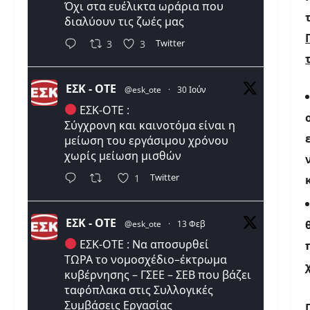
Όχι στα ευέλικτα ωράρια που
διαλύουν τις ζωές μας
Twitter
3
3
ΕΣΚ - ΟΤΕ
@esk_ote
·
30 Ιούν
ΕΣΚ-ΟΤΕ :
Σύγχρονη και καινοτόμα είναι η
μείωση του εργάσιμου χρόνου
χωρίς μείωση μισθών
Twitter
1
ΕΣΚ - ΟΤΕ
@esk_ote
·
13 Φεβ
ΕΣΚ-ΟΤΕ : Να αποσυρθεί
ΤΩΡΑ το νομοσχέδιο–έκτρωμα
κυβέρνησης – ΓΣΕΕ – ΣΕΒ που βάζει
ταφόπλακα στις Συλλογικές
Συμβάσεις Εργασίας