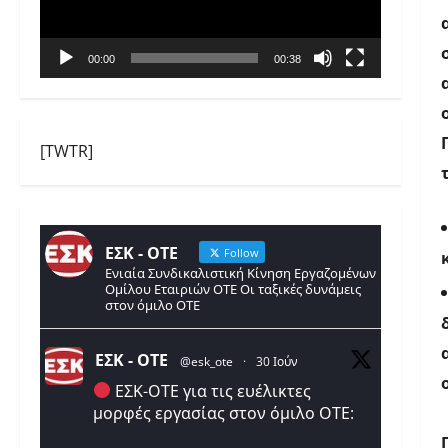
00:00
00:38
[TWTR]
ΕΣΚ - ΟΤΕ
Follow
Ενιαία Συνδικαλιστική Κίνηση Εργαζομένων
Ομίλου Εταιριών ΟΤΕ Οι ταξικές δυνάμεις
στον όμιλο ΟΤΕ
ΕΣΚ - ΟΤΕ
@esk_ote
·
30 Ιούν
ΕΣΚ-ΟΤΕ για τις ευέλικτες
μορφές εργασίας στον όμιλο ΟΤΕ: