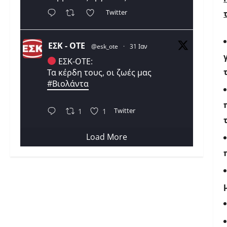
Twitter
ΕΣΚ - ΟΤΕ
@esk_ote
·
31 Ιαν
ΕΣΚ-ΟΤΕ:
Τα κέρδη τους, οι ζωές μας
#Βιολάντα
Twitter
1
1
Load More