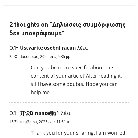
a
v
2 thoughts on “
Δηλώσεις συμμόρφωσης
i
δεν υπογράφουμε
”
g
Ο/Η
Ustvarite osebni racun
λέει:
a
25 Φεβρουαρίου, 2025 στις 9:36 μμ
Can you be more specific about the
t
content of your article? After reading it, I
i
still have some doubts. Hope you can
help me.
o
n
Ο/Η
开设Binance账户
λέει:
15 Σεπτεμβρίου, 2025 στις 11:51 πμ
Thank you for your sharing. I am worried