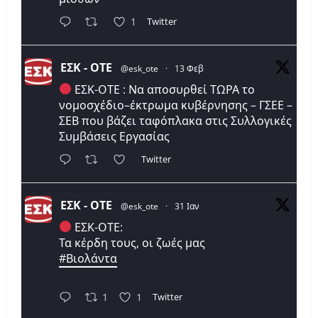
Twitter
1
ΕΣΚ - ΟΤΕ
@esk_ote
·
13 Φεβ
ΕΣΚ-ΟΤΕ : Να αποσυρθεί ΤΩΡΑ το
νομοσχέδιο–έκτρωμα κυβέρνησης – ΓΣΕΕ –
ΣΕΒ που βάζει ταφόπλακα στις Συλλογικές
Συμβάσεις Εργασίας
Twitter
ΕΣΚ - ΟΤΕ
@esk_ote
·
31 Ιαν
ΕΣΚ-ΟΤΕ:
Τα κέρδη τους, οι ζωές μας
#Βιολάντα
Twitter
1
1