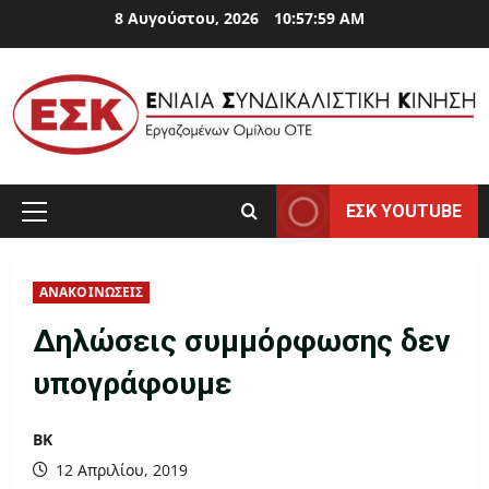
Skip
8 Αυγούστου, 2026
10:57:59 AM
to
content
ΕΣΚ YOUTUBE
Primary
Menu
ΑΝΑΚΟΙΝΩΣΕΙΣ
Δηλώσεις συμμόρφωσης δεν
υπογράφουμε
ΒΚ
12 Απριλίου, 2019