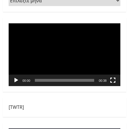
Πρόγραμμα
Αναπαραγωγής
Βίντεο
00:00
00:38
[TWTR]