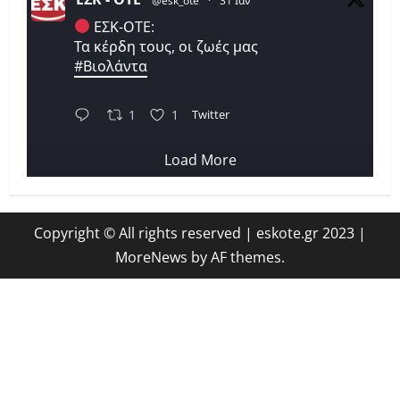
@esk_ote
·
31 Ιαν
ΕΣΚ-ΟΤΕ:
Τα κέρδη τους, οι ζωές μας
#Βιολάντα
Twitter
1
1
Load More
Copyright © All rights reserved | eskote.gr 2023
|
MoreNews
by AF themes.