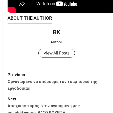
ABOUT THE AUTHOR
ΒΚ
Author
View All Posts
P
Previous:
o
Οργανωμένα να σπάσουμε τον τσαμπουκά της
εργοδοσίας
s
Next:
t
Αποχαιρετισμός στην αγαπημένη μας
συναδέλφισσα, ΒΑΣΩ ΚΟΥΡΤΗ