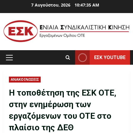
Skip
7 Αυγούστου, 2026
10:47:35 AM
to
content
ΕΣΚ YOUTUBE
Primary
Menu
ΑΝΑΚΟΙΝΩΣΕΙΣ
Η τοποθέτηση της ΕΣΚ ΟΤΕ,
στην ενημέρωση των
εργαζόμενων του ΟΤΕ στο
πλαίσιο της ΔΕΘ