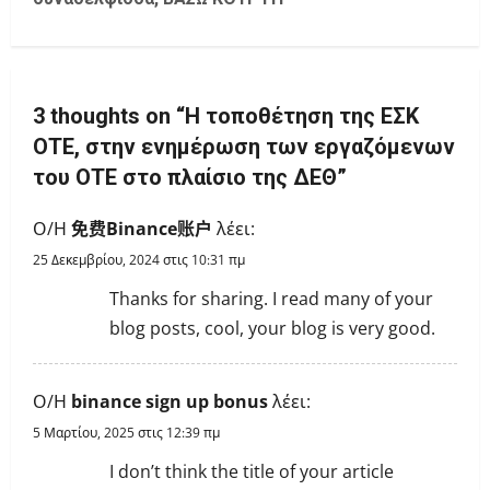
n
a
v
3 thoughts on “
Η τοποθέτηση της ΕΣΚ
i
ΟΤΕ, στην ενημέρωση των εργαζόμενων
του ΟΤΕ στο πλαίσιο της ΔΕΘ
”
g
Ο/Η
免费Binance账户
λέει:
a
25 Δεκεμβρίου, 2024 στις 10:31 πμ
t
Thanks for sharing. I read many of your
i
blog posts, cool, your blog is very good.
o
Ο/Η
binance sign up bonus
λέει:
n
5 Μαρτίου, 2025 στις 12:39 πμ
I don’t think the title of your article