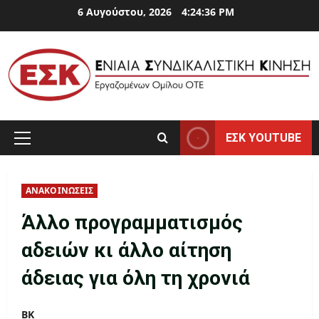
Skip
6 Αυγούστου, 2026
4:24:37 PM
to
content
ΕΣΚ YOUTUBE
Primary
Menu
ΑΝΑΚΟΙΝΩΣΕΙΣ
Άλλο προγραμματισμός
αδειών κι άλλο αίτηση
άδειας για όλη τη χρονιά
ΒΚ