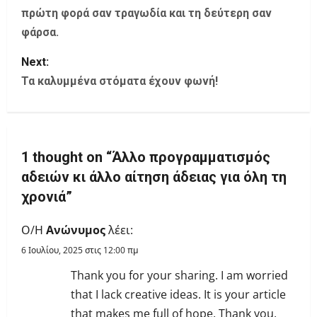
πρώτη φορά σαν τραγωδία και τη δεύτερη σαν
s
φάρσα.
t
Next:
Τα καλυμμένα στόματα έχουν φωνή!
n
a
v
1 thought on “
Άλλο προγραμματισμός
i
αδειών κι άλλο αίτηση άδειας για όλη τη
χρονιά
”
g
Ο/Η
Ανώνυμος
λέει:
a
6 Ιουλίου, 2025 στις 12:00 πμ
t
Thank you for your sharing. I am worried
i
that I lack creative ideas. It is your article
that makes me full of hope. Thank you.