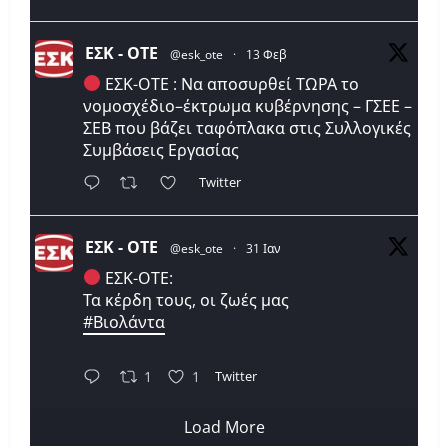
ΕΣΚ - ΟΤΕ
@esk_ote
·
13 Φεβ
ΕΣΚ-ΟΤΕ : Να αποσυρθεί ΤΩΡΑ το
νομοσχέδιο–έκτρωμα κυβέρνησης – ΓΣΕΕ –
ΣΕΒ που βάζει ταφόπλακα στις Συλλογικές
Συμβάσεις Εργασίας
Twitter
ΕΣΚ - ΟΤΕ
@esk_ote
·
31 Ιαν
ΕΣΚ-ΟΤΕ:
Τα κέρδη τους, οι ζωές μας
#Βιολάντα
Twitter
1
1
Load More