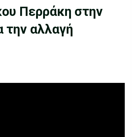
κου Περράκη στην
α την αλλαγή