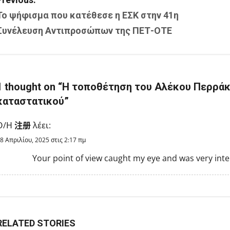
P
Το ψήφισμα που κατέθεσε η ΕΣΚ στην 41η
o
Συνέλευση Αντιπροσώπων της ΠΕΤ-ΟΤΕ
s
t
n
1 thought on “
Η τοποθέτηση του Αλέκου Περράκη
καταστατικού
”
a
Ο/Η
注册
λέει:
v
8 Απριλίου, 2025 στις 2:17 πμ
i
Your point of view caught my eye and was very inter
g
a
t
RELATED STORIES