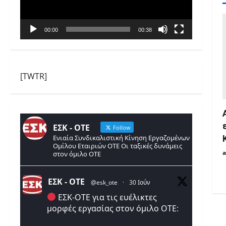
00:00
00:38
[TWTR]
ΕΣΚ - ΟΤΕ
Follow
Ενιαία Συνδικαλιστική Κίνηση Εργαζομένων
Ομίλου Εταιριών ΟΤΕ Οι ταξικές δυνάμεις
στον όμιλο ΟΤΕ
ΕΣΚ - ΟΤΕ
@esk_ote
·
30 Ιούν
ΕΣΚ-ΟΤΕ για τις ευέλικτες
μορφές εργασίας στον όμιλο ΟΤΕ: