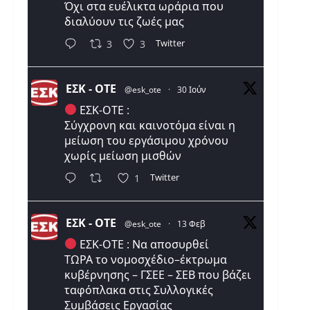
Όχι στα ευέλικτα ωράρια που
διαλύουν τις ζωές μας
Twitter
3
3
ΕΣΚ - ΟΤΕ
@esk_ote
·
30 Ιούν
ΕΣΚ-ΟΤΕ :
Σύγχρονη και καινοτόμα είναι η
μείωση του εργάσιμου χρόνου
χωρίς μείωση μισθών
Twitter
1
ΕΣΚ - ΟΤΕ
@esk_ote
·
13 Φεβ
ΕΣΚ-ΟΤΕ : Να αποσυρθεί
ΤΩΡΑ το νομοσχέδιο–έκτρωμα
κυβέρνησης – ΓΣΕΕ – ΣΕΒ που βάζει
ταφόπλακα στις Συλλογικές
Συμβάσεις Εργασίας