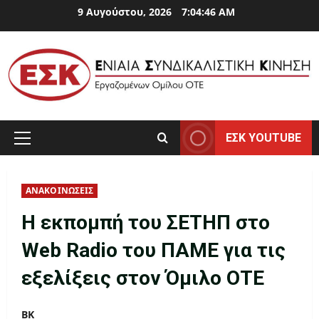
Skip
9 Αυγούστου, 2026
7:04:46 AM
to
content
ΕΣΚ YOUTUBE
Primary
Menu
ΑΝΑΚΟΙΝΩΣΕΙΣ
Η εκπομπή του ΣΕΤΗΠ στο
Web Radio του ΠΑΜΕ για τις
εξελίξεις στον Όμιλο ΟΤΕ
ΒΚ