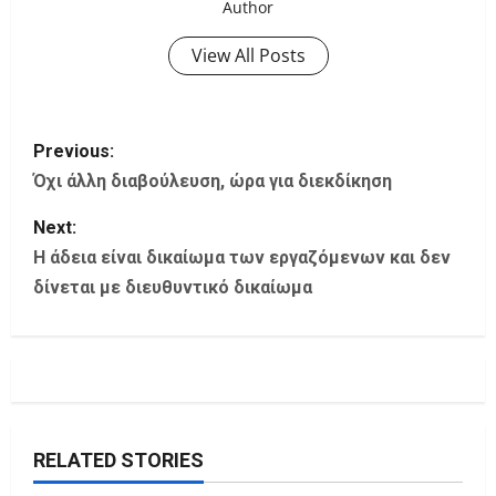
Author
View All Posts
P
Previous:
o
Όχι άλλη διαβούλευση, ώρα για διεκδίκηση
s
Next:
Η άδεια είναι δικαίωμα των εργαζόμενων και δεν
t
δίνεται με διευθυντικό δικαίωμα
n
a
v
i
RELATED STORIES