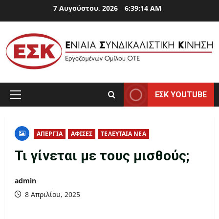
Skip
7 Αυγούστου, 2026
6:39:14 AM
to
content
ΕΣΚ YOUTUBE
Primary
Menu
ΑΠΕΡΓΙΑ
ΑΦΙΣΕΣ
ΤΕΛΕΥΤΑΙΑ ΝΕΑ
Τι γίνεται με τους μισθούς;
admin
8 Απριλίου, 2025