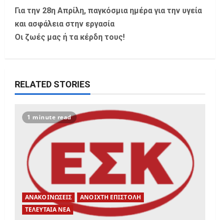
s
Για την 28η Απρίλη, παγκόσμια ημέρα για την υγεία
t
και ασφάλεια στην εργασία
Οι ζωές μας ή τα κέρδη τους!
n
a
v
RELATED STORIES
i
1 minute read
g
a
t
i
ΑΝΑΚΟΙΝΩΣΕΙΣ
ΑΝΟΙΧΤΗ ΕΠΙΣΤΟΛΗ
o
ΤΕΛΕΥΤΑΙΑ ΝΕΑ