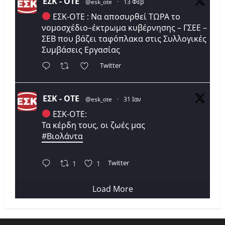
ΕΣΚ - ΟΤΕ
@esk_ote
·
13 Φεβ
ΕΣΚ-ΟΤΕ : Να αποσυρθεί ΤΩΡΑ το
νομοσχέδιο–έκτρωμα κυβέρνησης – ΓΣΕΕ –
ΣΕΒ που βάζει ταφόπλακα στις Συλλογικές
Συμβάσεις Εργασίας
Twitter
ΕΣΚ - ΟΤΕ
@esk_ote
·
31 Ιαν
ΕΣΚ-ΟΤΕ:
Τα κέρδη τους, οι ζωές μας
#Βιολάντα
Twitter
1
1
Load More