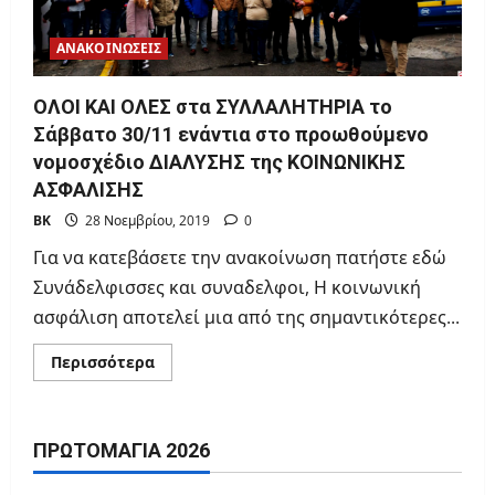
ΑΝΑΚΟΙΝΩΣΕΙΣ
ΟΛΟΙ ΚΑΙ ΟΛΕΣ στα ΣΥΛΛΑΛΗΤΗΡΙΑ το
Σάββατο 30/11 ενάντια στο προωθούμενο
νομοσχέδιο ΔΙΑΛΥΣΗΣ της ΚΟΙΝΩΝΙΚΗΣ
ΑΣΦΑΛΙΣΗΣ
ΒΚ
28 Νοεμβρίου, 2019
0
Για να κατεβάσετε την ανακοίνωση πατήστε εδώ
Συνάδελφισσες και συναδελφοι, Η κοινωνική
ασφάλιση αποτελεί μια από της σημαντικότερες...
Read
Περισσότερα
more
about
ΟΛΟΙ
ΚΑΙ
ΟΛΕΣ
ΠΡΩΤΟΜΑΓΙΆ 2026
στα
ΣΥΛΛΑΛΗΤΗΡΙΑ
το