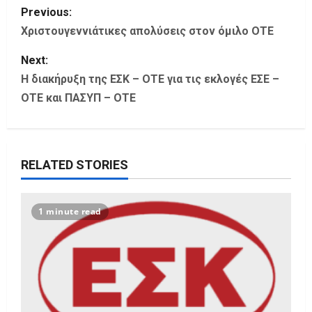
P
Previous:
o
Χριστουγεννιάτικες απολύσεις στον όμιλο ΟΤΕ
s
Next:
Η διακήρυξη της ΕΣΚ – ΟΤΕ για τις εκλογές ΕΣΕ –
t
ΟΤΕ και ΠΑΣΥΠ – ΟΤΕ
n
a
RELATED STORIES
v
i
1 minute read
g
a
t