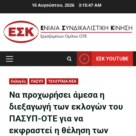
Skip
10 Αυγούστου, 2026
3:15:48 AM
to
content
ΕΣΚ YOUTUBE
Primary
Menu
Εκλογές
ΠΑΣΥΠ
ΤΕΛΕΥΤΑΙΑ ΝΕΑ
Να προχωρήσει άμεσα η
διεξαγωγή των εκλογών του
ΠΑΣΥΠ-ΟΤΕ για να
εκφραστεί η θέληση των