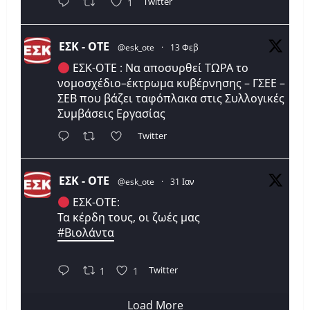
Twitter
1
ΕΣΚ - ΟΤΕ
@esk_ote
·
13 Φεβ
ΕΣΚ-ΟΤΕ : Να αποσυρθεί ΤΩΡΑ το
νομοσχέδιο–έκτρωμα κυβέρνησης – ΓΣΕΕ –
ΣΕΒ που βάζει ταφόπλακα στις Συλλογικές
Συμβάσεις Εργασίας
Twitter
ΕΣΚ - ΟΤΕ
@esk_ote
·
31 Ιαν
ΕΣΚ-ΟΤΕ:
Τα κέρδη τους, οι ζωές μας
#Βιολάντα
Twitter
1
1
Load More