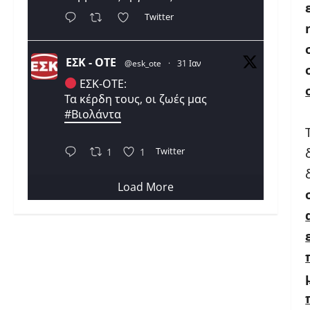
Twitter
ΕΣΚ - ΟΤΕ
@esk_ote
·
31 Ιαν
ΕΣΚ-ΟΤΕ:
Τα κέρδη τους, οι ζωές μας
#Βιολάντα
Twitter
1
1
Load More