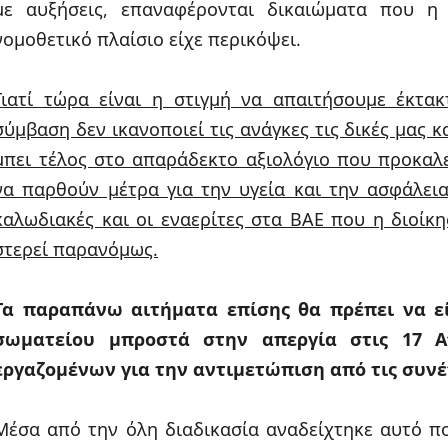
με αυξήσεις, επαναφέρονται δικαιώματα που η 
νομοθετικό πλαίσιο είχε περικόψει.
Γιατί τώρα είναι η στιγμή να απαιτήσουμε έκτ
σύμβαση δεν ικανοποιεί τις ανάγκες τις δικές μας κ
μπει τέλος στο απαράδεκτο αξιολόγιο που προκαλε
να παρθούν μέτρα για την υγεία και την ασφάλεια
καλωδιακές και οι εναερίτες στα ΒΑΕ που η διοίκ
στερεί παρανόμως.
Τα παραπάνω αιτήματα επίσης θα πρέπει να εί
σωματείου μπροστά στην απεργία στις 17 Α
εργαζομένων για την αντιμετώπιση από τις συνέπ
Μέσα από την όλη διαδικασία αναδείχτηκε αυτό π