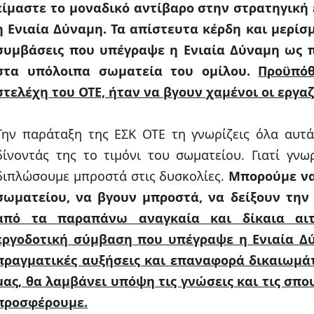
είμαστε το μοναδικό αντίβαρο στην στρατηγική
η Ενιαία Δύναμη. Τα απίστευτα κέρδη και μερίσ
συμβάσεις που υπέγραψε η Ενιαία Δύναμη ως 
στα υπόλοιπα σωματεία του ομίλου.
Προϋπόθ
στελέχη του ΟΤΕ, ήταν να βγουν χαμένοι οι εργαζ
Την παράταξη της ΕΣΚ ΟΤΕ τη γνωρίζεις όλα αυτά
δίνοντάς της το τιμόνι του σωματείου. Γιατί γν
διπλώσουμε μπροστά στις δυσκολίες.
Μπορούμε να
σωματείου, να βγουν μπροστά, να δείξουν την
από τα παραπάνω αναγκαία και δίκαια αιτ
εργοδοτική σύμβαση που υπέγραψε η Ενιαία Δύ
πραγματικές αυξήσεις και επαναφορά δικαιωμάτ
μας, θα λαμβάνει υπόψη τις γνώσεις και τις σπ
προσφέρουμε.