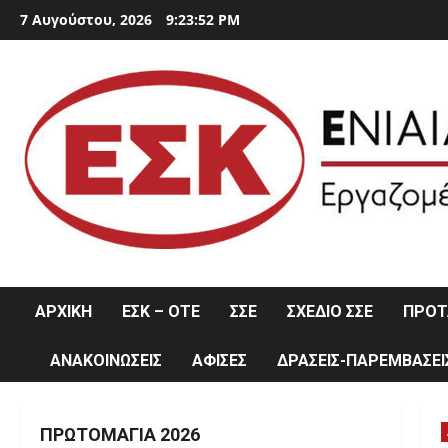
Skip
7 Αυγούστου, 2026
9:23:53 PM
to
content
ΑΡΧΙΚΗ
ΕΣΚ – ΟΤΕ
ΣΣΕ
ΣΧΕΔΙΟ ΣΣΕ
ΠΡΟΤΑ
ΑΝΑΚΟΙΝΩΣΕΙΣ
ΑΦΙΣΕΣ
ΔΡΑΣΕΙΣ-ΠΑΡΕΜΒΑΣΕΙ
ΠΡΩΤΟΜΑΓΙΆ 2026