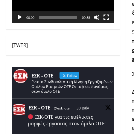
00:00
00:38
[TWTR]
ΕΣΚ - ΟΤΕ
Follow
Ενιαία Συνδικαλιστική Κίνηση Εργαζομένων
Ομίλου Εταιριών ΟΤΕ Οι ταξικές δυνάμεις
στον όμιλο ΟΤΕ
ΕΣΚ - ΟΤΕ
@esk_ote
·
30 Ιούν
ΕΣΚ-ΟΤΕ για τις ευέλικτες
μορφές εργασίας στον όμιλο ΟΤΕ: