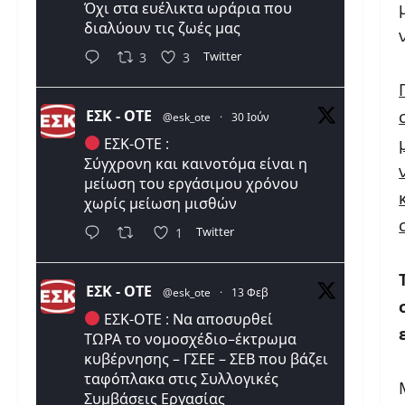
Όχι στα ευέλικτα ωράρια που
διαλύουν τις ζωές μας
Twitter
3
3
ΕΣΚ - ΟΤΕ
@esk_ote
·
30 Ιούν
ΕΣΚ-ΟΤΕ :
Σύγχρονη και καινοτόμα είναι η
μείωση του εργάσιμου χρόνου
χωρίς μείωση μισθών
Twitter
1
ΕΣΚ - ΟΤΕ
@esk_ote
·
13 Φεβ
ΕΣΚ-ΟΤΕ : Να αποσυρθεί
ΤΩΡΑ το νομοσχέδιο–έκτρωμα
κυβέρνησης – ΓΣΕΕ – ΣΕΒ που βάζει
ταφόπλακα στις Συλλογικές
Συμβάσεις Εργασίας