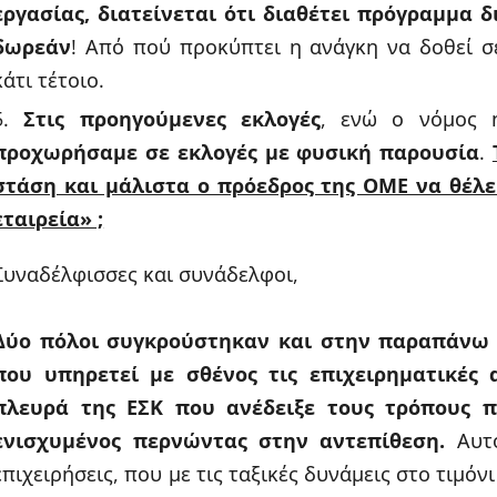
εργασίας, διατείνεται ότι διαθέτει πρόγραμμα 
δωρεάν
! Από πού προκύπτει η ανάγκη να δοθεί σ
κάτι τέτοιο.
Στις προηγούμενες εκλογές
, ενώ ο νόμος 
προχωρήσαμε σε εκλογές με φυσική παρουσία
.
στάση και μάλιστα ο πρόεδρος της ΟΜΕ να θέλε
εταιρεία» ;
Συναδέλφισσες και συνάδελφοι,
Δύο πόλοι συγκρούστηκαν και στην παραπάνω 
που υπηρετεί με σθένος τις επιχειρηματικές 
πλευρά της ΕΣΚ που ανέδειξε τους τρόπους π
ενισχυμένος περνώντας στην αντεπίθεση.
Αυτό
επιχειρήσεις, που με τις ταξικές δυνάμεις στο τιμό