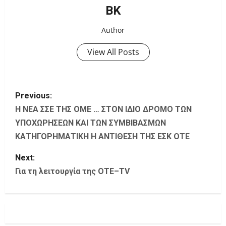
ΒΚ
Author
View All Posts
P
Previous:
o
H NEA ΣΣΕ ΤΗΣ ΟΜΕ … ΣΤΟΝ ΙΔΙΟ ΔΡΟΜΟ ΤΩΝ
ΥΠΟΧΩΡΗΣΕΩΝ ΚΑΙ ΤΩΝ ΣΥΜΒΙΒΑΣΜΩΝ
s
ΚΑΤΗΓΟΡΗΜΑΤΙΚΗ Η ΑΝΤΙΘΕΣΗ ΤΗΣ ΕΣΚ ΟΤΕ
t
Next:
Για τη λειτουργία της ΟΤΕ–TV
n
a
v