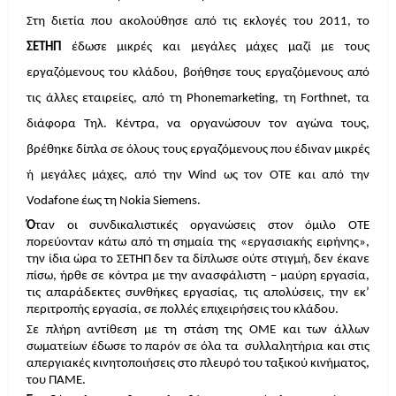
Στη διετία που ακολούθησε από τις εκλογές του 2011, το
ΣΕΤΗΠ
έδωσε μικρές και μεγάλες μάχες μαζί με τους
εργαζόμενους του κλάδου, βοήθησε τους εργαζόμενους από
τις άλλες εταιρείες, από τη Phonemarketing, τη Forthnet, τα
διάφορα Τηλ. Κέντρα, να οργανώσουν τον αγώνα τους,
βρέθηκε δίπλα σε όλους τους εργαζόμενους που έδιναν μικρές
ή μεγάλες μάχες, από την Wind ως τον ΟΤΕ και από την
Vodafone έως τη Nokia Siemens.
Ό
ταν οι συνδικαλιστικές οργανώσεις στον όμιλο ΟΤΕ
πορεύονταν κάτω από τη σημαία της «εργασιακής ειρήνης»,
την ίδια ώρα το ΣΕΤΗΠ δεν τα δίπλωσε ούτε στιγμή, δεν έκανε
πίσω, ήρθε σε κόντρα με την ανασφάλιστη – μαύρη εργασία,
τις απαράδεκτες συνθήκες εργασίας, τις απολύσεις, την εκ’
περιτροπής εργασία, σε πολλές επιχειρήσεις του κλάδου.
Σε πλήρη αντίθεση με τη στάση της ΟΜΕ και των άλλων
σωματείων έδωσε το παρόν σε όλα τα
συλλαλητήρια και στις
απεργιακές κινητοποιήσεις στο πλευρό του ταξικού κινήματος,
του ΠΑΜΕ.