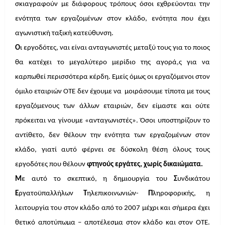
σκιαγραφούν με διάφορους τρόπους όσοι εχθρεύονται την
ενότητα των εργαζομένων στον κλάδο, ενότητα που έχει
αγωνιστική ταξική κατεύθυνση.
Ο
ι εργοδότες, ναι είναι ανταγωνιστές μεταξύ τους για το ποιος
θα κατέχει το μεγαλύτερο μερίδιο της αγορά,ς για να
καρπωθεί περισσότερα κέρδη. Εμείς όμως οι εργαζόμενοι στον
όμιλο εταιριών ΟΤΕ δεν έχουμε να
μοιράσουμε τίποτα με τους
εργαζόμενους των άλλων εταιριών, δεν είμαστε και ούτε
πρόκειται να γίνουμε «ανταγωνιστές». Όσοι υποστηρίζουν το
αντίθετο, δεν θέλουν την ενότητα των εργαζομένων στον
κλάδο, γιατί αυτό φέρνει σε δύσκολη θέση όλους τους
εργοδότες που θέλουν
φτηνούς εργάτες, χωρίς δικαιώματα.
Μ
ε αυτό το σκεπτικό, η δημιουργία του
Σ
υνδικάτου
Ε
ργατοϋπαλλήλων
Τ
ηλεπικοινωνιών-
Π
ληροφορικής, η
λειτουργία του στον κλάδο από το 2007 μέχρι και σήμερα έχει
θετικό αποτύπωμα – αποτέλεσμα στον κλάδο και στον ΟΤΕ.