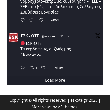
νομοσχέδιο–έκτρωμα κυβέρνησης – ΓΣΕΕ –
ΣΕΒ που βάζει ταφόπλακα στις Συλλογικές
Συμβάσεις Εργασίας
Twitter
ΕΣΚ - ΟΤΕ
@esk_ote
·
31 Ιαν
ΕΣΚ-ΟΤΕ:
Τα κέρδη τους, οι ζωές μας
#Βιολάντα
Twitter
1
1
Load More
Copyright © All rights reserved | eskote.gr 2023
|
MoreNews
by AF themes.