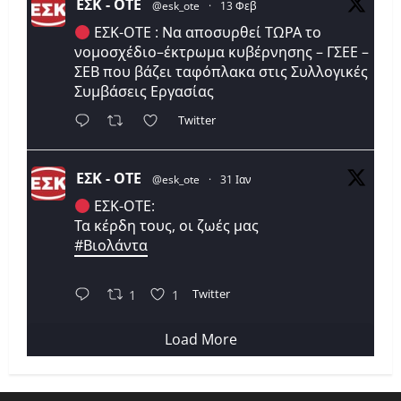
ΕΣΚ - ΟΤΕ
@esk_ote
·
13 Φεβ
ΕΣΚ-ΟΤΕ : Να αποσυρθεί ΤΩΡΑ το
νομοσχέδιο–έκτρωμα κυβέρνησης – ΓΣΕΕ –
ΣΕΒ που βάζει ταφόπλακα στις Συλλογικές
Συμβάσεις Εργασίας
Twitter
ΕΣΚ - ΟΤΕ
@esk_ote
·
31 Ιαν
ΕΣΚ-ΟΤΕ:
Τα κέρδη τους, οι ζωές μας
#Βιολάντα
Twitter
1
1
Load More