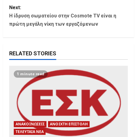
s
Next:
Η ίδρυση σωματείου στην Cosmote TV είναι η
t
πρώτη μεγάλη νίκη των εργαζόμενων
n
a
RELATED STORIES
v
i
1 minute read
g
a
t
i
ΑΝΑΚΟΙΝΩΣΕΙΣ
ΑΝΟΙΧΤΗ ΕΠΙΣΤΟΛΗ
ΤΕΛΕΥΤΑΙΑ ΝΕΑ