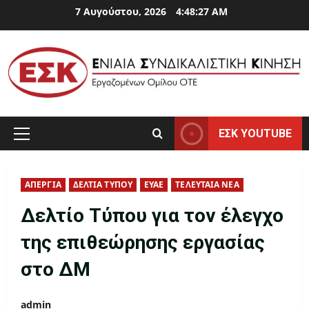
Skip
7 Αυγούστου, 2026
4:48:27 AM
to
content
ΕΣΚ YOUTUBE
Primary
Menu
ΑΠΕΡΓΙΑ
ΔΕΛΤΙΑ ΤΥΠΟΥ
ΕΥΑΕ
ΤΕΛΕΥΤΑΙΑ ΝΕΑ
Δελτίο Τύπου για τον έλεγχο
της επιθεώρησης εργασίας
στο ΔΜ
admin