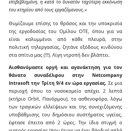
επιβεβλημένη, η κατά το δυνατόν ταχύτερη εκκένωση
του κτηρίου από τους εργαζόμενους.»
Θυμίζουμε επίσης το θράσος και την υποκρισία
της εργοδοσίας του Ομίλου ΟΤΕ, όπου για να
είναι καλυμμένοι από κάθε πλευρά, στην
πολιτική τηλεργασίας, ζητάνε εξόδους κινδύνου
στα σπίτια μας (!!!). Λίγη ντροπή δεν βλάπτει.
Αισθανόμαστε οργή και αγανάκτηση για τον
θάνατο συναδέλφου στην
Netcompany
Intrasoft
την Τρίτη 9/4 εν ώρα εργασίας.
Σε μια
περιοχή όπου το νοσοκομείο απέχει 2 λεπτά
(κτήριο Orbit, Πανόρμου), το ασθενοφόρο, λόγω
των τραγικών ελλείψεων και της συνεχιζόμενης
υποβάθμισης του δημόσιου συστήματος υγείας,
έφτασε έπειτα από 2 ώρες. Την ίδια στιγμή ο
γιατρός εργασίας (που έτυχε να έχει βάρδια) απλά