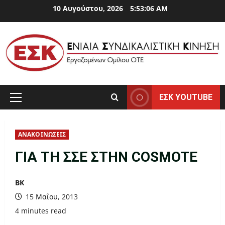
Skip
10 Αυγούστου, 2026
5:53:07 AM
to
content
ΕΣΚ YOUTUBE
Primary
Menu
ΑΝΑΚΟΙΝΩΣΕΙΣ
ΓΙΑ ΤΗ ΣΣΕ ΣΤΗΝ COSMOTE
ΒΚ
15 Μαΐου, 2013
4 minutes read