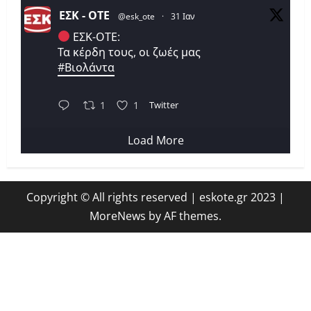
ΕΣΚ - ΟΤΕ
@esk_ote
·
31 Ιαν
ΕΣΚ-ΟΤΕ:
Τα κέρδη τους, οι ζωές μας
#Βιολάντα
Twitter
1
1
Load More
Copyright © All rights reserved | eskote.gr 2023
|
MoreNews
by AF themes.