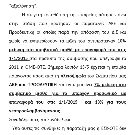
“αξιολόγηση”.
Η άτεγκτη τοποθέτηση της εταιρείας πάτησε πάνω
στην στάση που κράτησαν οι παρατάξεις ΑΚΕ και
Προοδευτική οι οποίες παρά την απόφαση του Δ.Σ και
χωρίς να ενημερώσουν τα μέλη του αντιπρότειναν
10%
μείωση στο συμβατικό μισθό με επαναφορά του στις
1/1/2015
στα πρότυπα της σύμβασης που υπέγραψε το
2011 η ΟΜΕ-ΟΤΕ. Σήμερα λοιπόν 15/5 έρχεται η εταιρία
παίρνοντας πάσα από τη
πλειοψηφία
του Σωματείου μας
ΑΚΕ και ΠΡΟΟΔΕΥΤΙΚΗ
και αντιπροτείνει
7% μείωση στο
συμβατικό μισθό για το υπάρχον προσωπικό με
επαναφορά του στις 1/1/2015
και 13% για τους
νεοπροσλαμβανόμενους.
Συναδέλφισσες και Συνάδελφοι
Υπό αυτές τις συνθήκες η παράταξη μας η ΕΣΚ-ΟΤΕ δεν