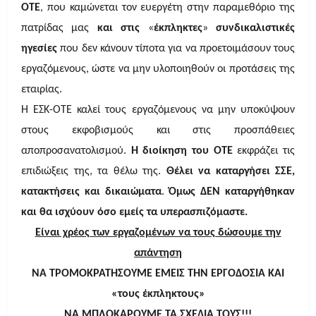
ΟΤΕ
, που καμώνεται τον ευεργέτη στην παραμεθόριο της
πατρίδας μας
και στις
«
έκπληκτες
»
συνδικαλιστικές
ηγεσίες
που δεν κάνουν τίποτα για να προετοιμάσουν τους
εργαζόμενους, ώστε να μην υλοποιηθούν οι προτάσεις της
εταιρίας.
Η ΕΣΚ-ΟΤΕ καλεί τους εργαζόμενους να μην υποκύψουν
στους εκφοβισμούς και στις προσπάθειες
αποπροσανατολισμού.
Η διοίκηση του ΟΤΕ
εκφράζει τις
επιδιώξεις της, τα θέλω της.
Θέλει να καταργήσει ΣΣΕ,
κατακτήσεις και δικαιώματα
.
Όμως ΔΕΝ καταργήθηκαν
και θα ισχύουν όσο εμείς τα υπερασπιζόμαστε.
Είναι χρέος των εργαζομένων να τους δώσουμε την
απάντηση
ΝΑ ΤΡΟΜΟΚΡΑΤΗΣΟΥΜΕ ΕΜΕΙΣ ΤΗΝ ΕΡΓΟΔΟΣΙΑ ΚΑΙ
«τους έκπληκτους»
ΝΑ ΜΠΛΟΚΑΡΟΥΜΕ ΤΑ ΣΧΕΔΙΑ ΤΟΥΣ!!!