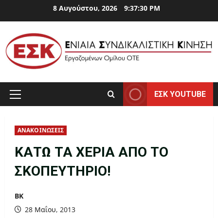
Skip
8 Αυγούστου, 2026
9:37:31 PM
to
content
ΕΣΚ YOUTUBE
Primary
Menu
ΑΝΑΚΟΙΝΩΣΕΙΣ
ΚΑΤΩ ΤΑ ΧΕΡΙΑ ΑΠΟ ΤΟ
ΣΚΟΠΕΥΤΗΡΙΟ!
ΒΚ
28 Μαΐου, 2013