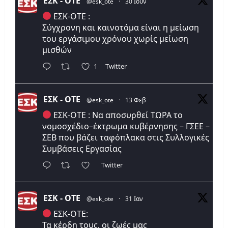
ΕΣΚ - ΟΤΕ
@esk_ote
·
30 Ιούν
ΕΣΚ-ΟΤΕ :
Σύγχρονη και καινοτόμα είναι η μείωση
του εργάσιμου χρόνου χωρίς μείωση
μισθών
Twitter
1
ΕΣΚ - ΟΤΕ
@esk_ote
·
13 Φεβ
ΕΣΚ-ΟΤΕ : Να αποσυρθεί ΤΩΡΑ το
νομοσχέδιο–έκτρωμα κυβέρνησης – ΓΣΕΕ –
ΣΕΒ που βάζει ταφόπλακα στις Συλλογικές
Συμβάσεις Εργασίας
Twitter
ΕΣΚ - ΟΤΕ
@esk_ote
·
31 Ιαν
ΕΣΚ-ΟΤΕ:
Τα κέρδη τους, οι ζωές μας