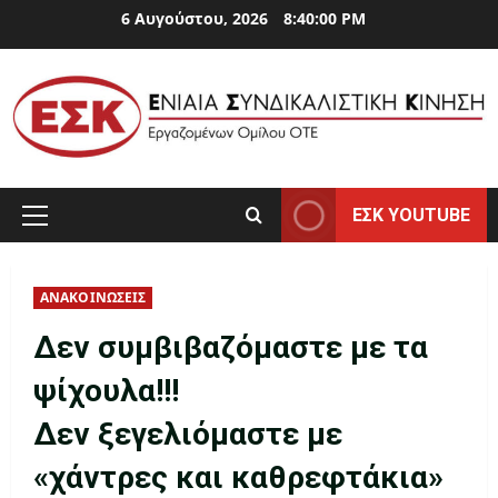
Skip
6 Αυγούστου, 2026
8:40:00 PM
to
content
ΕΣΚ YOUTUBE
Primary
Menu
ΑΝΑΚΟΙΝΩΣΕΙΣ
Δεν συμβιβαζόμαστε με τα
ψίχουλα!!!
Δεν ξεγελιόμαστε με
«χάντρες και καθρεφτάκια»