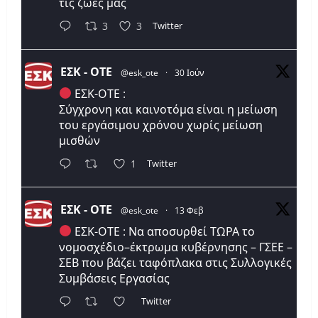
τις ζωές μας
Twitter
3
3
ΕΣΚ - ΟΤΕ
@esk_ote
·
30 Ιούν
ΕΣΚ-ΟΤΕ :
Σύγχρονη και καινοτόμα είναι η μείωση
του εργάσιμου χρόνου χωρίς μείωση
μισθών
Twitter
1
ΕΣΚ - ΟΤΕ
@esk_ote
·
13 Φεβ
ΕΣΚ-ΟΤΕ : Να αποσυρθεί ΤΩΡΑ το
νομοσχέδιο–έκτρωμα κυβέρνησης – ΓΣΕΕ –
ΣΕΒ που βάζει ταφόπλακα στις Συλλογικές
Συμβάσεις Εργασίας
Twitter