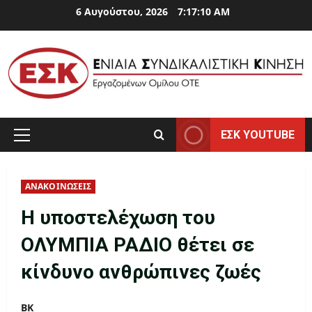
Skip
6 Αυγούστου, 2026
7:17:10 AM
to
content
ΕΣΚ YOUTUBE
Primary
Menu
ΑΝΑΚΟΙΝΩΣΕΙΣ
Η υποστελέχωση του
ΟΛΥΜΠΙΑ ΡΑΔΙΟ θέτει σε
κίνδυνο ανθρώπινες ζωές
ΒΚ