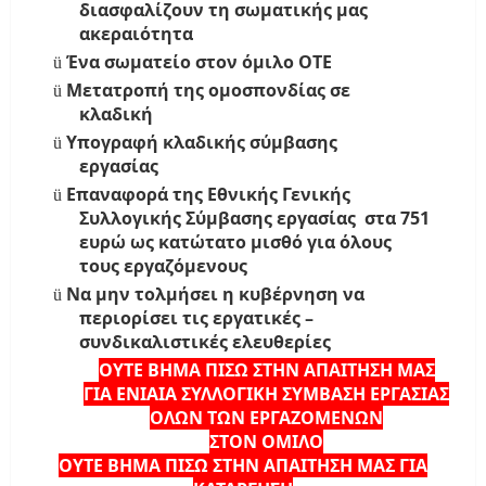
διασφαλίζουν τη σωματικής μας
ακεραιότητα
Ένα σωματείο στον όμιλο ΟΤΕ
ü
Μετατροπή της ομοσπονδίας σε
ü
κλαδική
Υπογραφή κλαδικής σύμβασης
ü
εργασίας
Επαναφορά της Εθνικής Γενικής
ü
Συλλογικής Σύμβασης εργασίας στα 751
ευρώ ως κατώτατο μισθό για όλους
τους εργαζόμενους
Να μην τολμήσει η κυβέρνηση να
ü
περιορίσει τις εργατικές –
συνδικαλιστικές ελευθερίες
OYTE
BHMA
ΠΙΣΩ ΣΤΗΝ ΑΠΑΙΤΗΣΗ ΜΑΣ
ΓΙΑ ΕΝΙΑΙΑ ΣΥΛΛΟΓΙΚΗ ΣΥΜΒΑΣΗ ΕΡΓΑΣΙΑΣ
ΟΛΩΝ ΤΩΝ ΕΡΓΑΖΟΜΕΝΩΝ
ΣΤΟΝ ΟΜΙΛΟ
OYTE
BHMA
ΠΙΣΩ ΣΤΗΝ ΑΠΑΙΤΗΣΗ ΜΑΣ ΓΙΑ