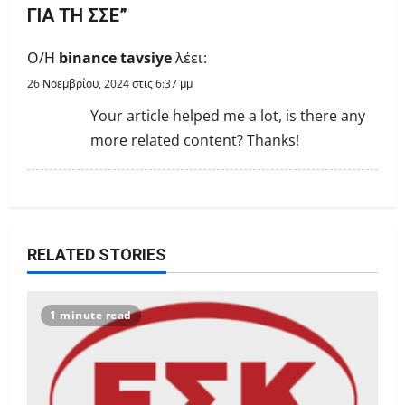
ΓΙΑ ΤΗ ΣΣΕ
”
g
Ο/Η
binance tavsiye
λέει:
a
26 Νοεμβρίου, 2024 στις 6:37 μμ
t
Your article helped me a lot, is there any
i
more related content? Thanks!
o
n
RELATED STORIES
1 minute read