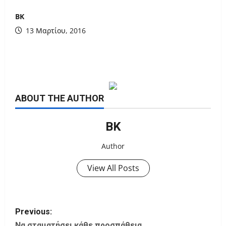
ΒΚ
13 Μαρτίου, 2016
ABOUT THE AUTHOR
ΒΚ
Author
View All Posts
P
Previous:
Να σταματήσει κάθε προσπάθεια