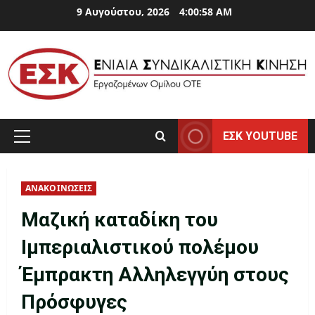
Skip
9 Αυγούστου, 2026
4:00:59 AM
to
content
ΕΣΚ YOUTUBE
Primary
Menu
ΑΝΑΚΟΙΝΩΣΕΙΣ
Μαζική καταδίκη του
Ιμπεριαλιστικού πολέμου
Έμπρακτη Αλληλεγγύη στους
Πρόσφυγες