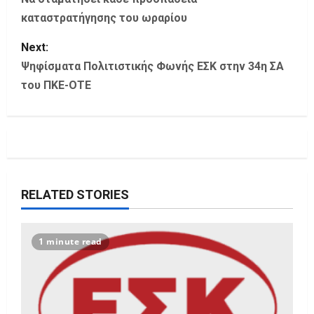
o
καταστρατήγησης του ωραρίου
s
Next:
t
Ψηφίσματα Πολιτιστικής Φωνής ΕΣΚ στην 34η ΣΑ
του ΠΚΕ-ΟΤΕ
n
a
v
i
RELATED STORIES
g
a
1 minute read
t
i