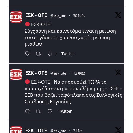
ΕΣΚ - ΟΤΕ
@esk_ote
·
30 Ιούν
ΕΣΚ-ΟΤΕ :
Σύγχρονη και καινοτόμα είναι η μείωση
του εργάσιμου χρόνου χωρίς μείωση
μισθών
Twitter
1
ΕΣΚ - ΟΤΕ
@esk_ote
·
13 Φεβ
ΕΣΚ-ΟΤΕ : Να αποσυρθεί ΤΩΡΑ το
νομοσχέδιο–έκτρωμα κυβέρνησης – ΓΣΕΕ –
ΣΕΒ που βάζει ταφόπλακα στις Συλλογικές
Συμβάσεις Εργασίας
Twitter
ΕΣΚ - ΟΤΕ
@esk_ote
·
31 Ιαν