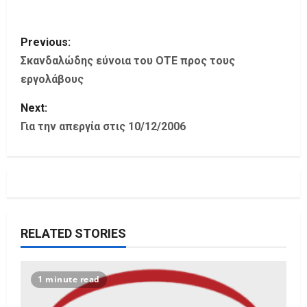
P
Previous:
o
Σκανδαλώδης εύνοια του ΟΤΕ προς τους
εργολάβους
s
Next:
t
Για την απεργία στις 10/12/2006
n
a
v
i
RELATED STORIES
g
1 minute read
a