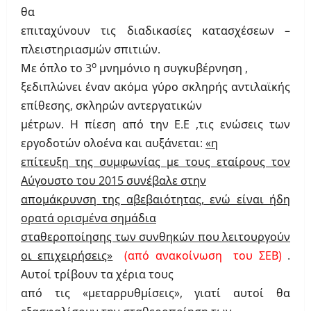
θα
επιταχύνουν τις διαδικασίες κατασχέσεων –
πλειστηριασμών σπιτιών.
ο
Με όπλο το 3
μνημόνιο η συγκυβέρνηση ,
ξεδιπλώνει έναν ακόμα γύρο σκληρής αντιλαϊκής
επίθεσης, σκληρών αντεργατικών
μέτρων. Η πίεση από την Ε.Ε ,τις ενώσεις των
εργοδοτών ολοένα και αυξάνεται:
«η
επίτευξη της συμφωνίας με τους εταίρους τον
Αύγουστο του 2015 συνέβαλε στην
απομάκρυνση της αβεβαιότητας, ενώ είναι ήδη
ορατά ορισμένα σημάδια
σταθεροποίησης των συνθηκών που λειτουργούν
οι επιχειρήσεις»
(από ανακοίνωση του ΣΕΒ)
.
Αυτοί τρίβουν τα χέρια τους
από τις «μεταρρυθμίσεις», γιατί αυτοί θα