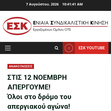
Skip
7 Αυγούστου, 2026
10:41:41 AM
to
content
ΕΣΚ YOUTUBE
Primary
Menu
ΑΝΑΚΟΙΝΩΣΕΙΣ
ΣΤΙΣ 12 ΝΟΕΜΒΡΗ
ΑΠΕΡΓΟΥΜΕ!
Όλοι στο δρόμο του
απεργιακού αγώνα!