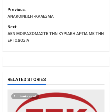
P
Previous:
o
ΑΝΑΚΟΙΝΩΣΗ -ΚΑΛΕΣΜΑ
s
Next:
ΔΕΝ ΜΟΙΡΑΖΟΜΑΣΤΕ ΤΗΝ ΚΥΡΙΑΚΗ ΑΡΓΙΑ ΜΕ ΤΗΝ
t
ΕΡΓΟΔΟΣΙΑ
n
a
v
i
RELATED STORIES
g
1 minute read
a